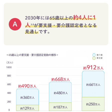
約4人に1
2030年には
65歳以上の
人
が要支援・要介護認定者となる
※4
見通し
です。