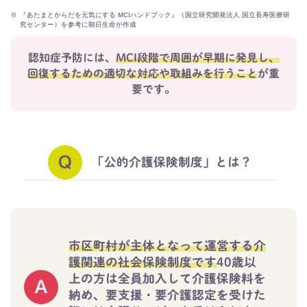
※
『あたまとからだを元気にする MCIハンドブック』（国立研究開発法人 国立長寿医療研
究センター）を参考に朝日生命が作成
認知症予防には、
MCI段階で周囲が早期に発見し、
回復するための適切な対応や取組みを行うこと
が重
要です。
「公的介護保険制度」とは？
市区町村が主体となって運営する介
護関連の社会保険制度です
40歳以
上の方は全員加入して介護保険料を
納め、要支援・要介護認定を受けた