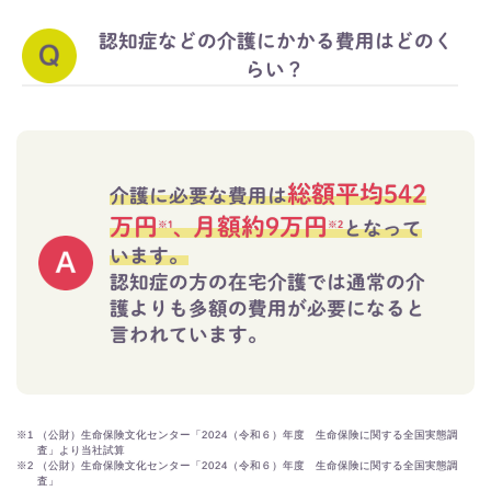
認知症などの介護にかかる費用はどのく
らい？
総額平均542
介護に必要な費用は
万円
月額約9万円
、
となって
※1
※2
います。
認知症の方の在宅介護では通常の介
護よりも多額の費用が必要になると
言われています。
※1
（公財）生命保険文化センター「2024（令和６）年度 生命保険に関する全国実態調
査」より当社試算
※2
（公財）生命保険文化センター「2024（令和６）年度 生命保険に関する全国実態調
査」