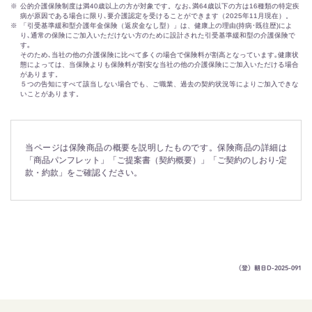
※
公的介護保険制度は満40歳以上の方が対象です。​なお､満64歳以下の方は16種類の特定疾
病が原因である場合に限り､要介護認定を受け​ることができます（2025年11月現在）。​
※
「引受基準緩和型介護年金保険（返戻金なし型）」は、健康上の理由(持病･既往歴)によ
り､通常の保険にご加入いただけない方のために設計された引受基準緩和型の介護保険で
す｡
そのため､当社の他の介護保険に比べて多くの場合で保険料が割高となっています｡健康状
態によっては、当保険よりも保険料が割安な当社の他の介護保険にご加入いただける場合
があります。
５つの告知にすべて該当しない場合でも、ご職業、過去の契約状況等によりご加入できな
いことがあります。
当ページは保険商品の概要を説明したものです。保険商品の詳細は
「商品パンフレット」「ご提案書（契約概要）」「ご契約のしおり-定
款・約款」をご確認ください。
（登）朝日D-2025-091