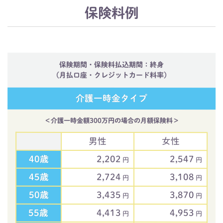
保険料例
保険期間・保険料払込期間：終身
（月払口座・クレジットカード料率）
介護一時金タイプ
＜介護一時金額300万円の場合の月額保険料＞
男性
女性
40歳
2,202
2,547
円
円
45歳
2,724
3,108
円
円
50歳
3,435
3,870
円
円
55歳
4,413
4,953
円
円