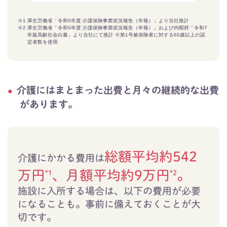
※1
厚生労働省「令和5年度 介護保険事業状況報告（年報）」より当社推計
※2
厚生労働省「令和5年度 介護保険事業状況報告（年報）」および内閣府「令和7
年版高齢社会白書」より当社にて推計 ※第1号被保険者に対する65歳以上の認
定者数を使用
介護にはまとまった出費と月々の継続的な出費
があります。
総額平均約542
介護にかかる費用は
万円
、月額平均約9万円
。
*1
*2
施設に入所する場合は、以下の費用が必要
になることも。事前に備えておくことが大
切です。