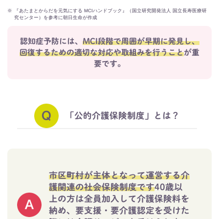
※
『あたまとからだを元気にする MCIハンドブック』（国立研究開発法人 国立長寿医療研
究センター）を参考に朝日生命が作成
認知症予防には、
MCI段階で周囲が早期に発見し、
回復するための適切な対応や取組みを行うこと
が重
要です。
「公的介護保険制度」とは？
市区町村が主体となって運営する介
護関連の社会保険制度です
40歳以
上の方は全員加入して介護保険料を
納め、要支援・要介護認定を受けた