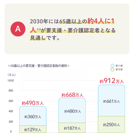
約4人に1
2030年には
65歳以上の
人
が要支援・要介護認定者となる
※4
見通し
です。