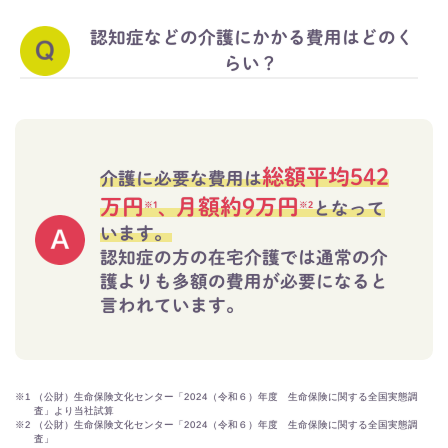
認知症などの介護にかかる費用はどのく
らい？
総額平均542
介護に必要な費用は
万円
月額約9万円
、
となって
※1
※2
います。
認知症の方の在宅介護では通常の介
護よりも多額の費用が必要になると
言われています。
※1
（公財）生命保険文化センター「2024（令和６）年度 生命保険に関する全国実態調
査」より当社試算
※2
（公財）生命保険文化センター「2024（令和６）年度 生命保険に関する全国実態調
査」