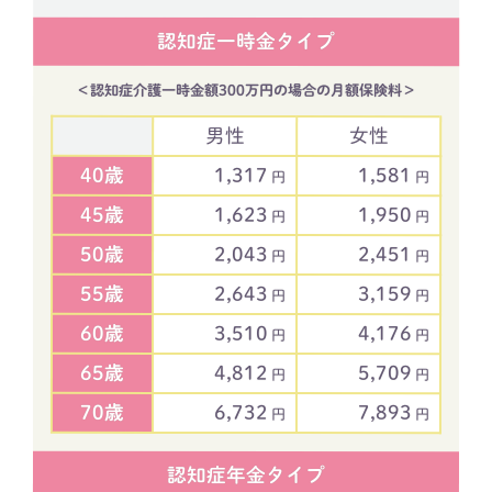
認知症一時金タイプ
＜認知症介護一時金額300万円の場合の月額保険料＞
男性
女性
40歳
1,317
1,581
円
円
45歳
1,623
1,950
円
円
50歳
2,043
2,451
円
円
55歳
2,643
3,159
円
円
60歳
3,510
4,176
円
円
65歳
4,812
5,709
円
円
70歳
6,732
7,893
円
円
認知症年金タイプ