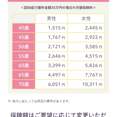
＜認知症介護年金額30万円の場合の月額保険料＞
男性
女性
40歳
1,515
2,445
円
円
45歳
1,767
2,922
円
円
50歳
2,121
3,585
円
円
55歳
2,646
4,515
円
円
60歳
3,399
5,826
円
円
65歳
4,497
7,767
円
円
70歳
6,051
10,311
円
円
※
​加入にあたっては所定の要件があります。
保障額はご要望に応じて変更いただ