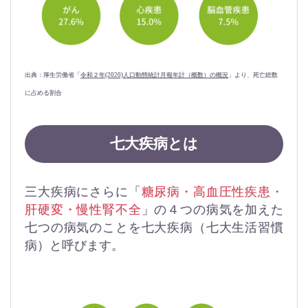
出典：厚生労働省「
令和２年(2020)人口動態統計月報年計（概数）の概況
」より、死亡総数
に占める割合
七大疾病とは
三大疾病にさらに「
糖尿病・高血圧性疾患・
肝硬変・慢性腎不全
」の４つの病気を加えた
七つの病気のことを七大疾病（七大生活習慣
病）と呼びます。