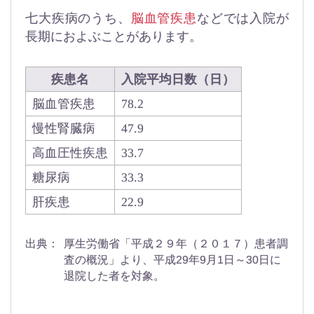
七大疾病のうち、
脳血管疾患
などでは入院が
長期におよぶことがあります。
疾患名
入院平均日数（日）
脳血管疾患
78.2
慢性腎臓病
47.9
高血圧性疾患
33.7
糖尿病
33.3
肝疾患
22.9
出典：
厚生労働省「平成２９年（２０１７）患者調
査の概況」より、平成29年9月1日～30日に
退院した者を対象。