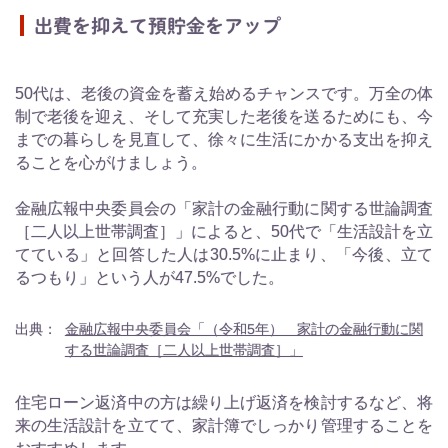
出費を抑えて預貯金をアップ
50代は、老後の資金を蓄え始めるチャンスです。万全の体
制で老後を迎え、そして充実した老後を送るためにも、今
までの暮らしを見直して、徐々に生活にかかる支出を抑え
ることを心がけましょう。
金融広報中央委員会の「家計の金融行動に関する世論調査
［二人以上世帯調査］」によると、50代で「生活設計を立
てている」と回答した人は30.5%に止まり、「今後、立て
るつもり」という人が47.5%でした。
出典：
金融広報中央委員会「（令和5年） 家計の金融行動に関
する世論調査［二人以上世帯調査］」
住宅ローン返済中の方は繰り上げ返済を検討するなど、将
来の生活設計を立てて、家計簿でしっかり管理することを