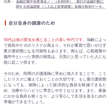
出典：
金融広報中央委員会／「（令和5年） 家計の金融行動に
関する世論調査［二人以上世帯調査］各種分類別データ」
自分自身の健康のため
50代は体の変化を感じることの多い年代です。
加齢によっ
て病気やケガのリスクが高まり、それが要因で思いがけず
要介護状態になる可能性もあります。例えば、心筋梗塞や
脳卒中といった突然の病気は、元気だと思っていた人にも
急に起こり得ます。
そのため、民間の介護保険に早めに加入することで、こう
したリスクに備えておくことが大切です。もし要介護状態
になっても、保険によって経済的な負担を軽減できるた
め、治療やリハビリに専念しやすくなります。また、家族
にかかる負担も軽くなり、より安心して生活を送るための
準備ができるでしょう。