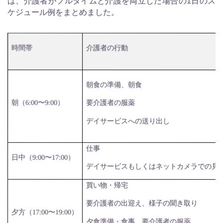
は、介護者がフルタイムと介護を両立した場合の1日のス
ケジュール例をまとめました。
時間帯
介護者の行動
朝食の準備、朝食
朝（
6:00
〜
9:00
）
要介護者の服薬
デイサービスへの送り出し
仕事
日中（
9:00
〜
17:00
）
デイサービスもしくはネットカメラでの見
買い物・帰宅
要介護者の出迎え、様子の聞き取り
夕方（
17:00
〜
19:00
）
夕食準備・食事、要介護者の服薬