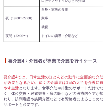
口腔ケアやトイレなどの介助
自身・家族の食事
夜（
19:00
〜
22:00
）
家事
就寝
夜間（
トイレの誘導・介助など
22:00
〜）
要介護4：介護者が専業で介護を行うケース
要介護4では、日常生活のほとんどの動作に全面的な介助
が必要となるため、多くの介護者は1日の大半を介護に費
やす生活
となります。食事介助や排泄のサポートだけでな
く、体位交換・経管栄養・痰の吸引などの医療的ケアが加
わり、訪問看護や訪問介護などで有資格者によるこまめな
サポートも必要です。