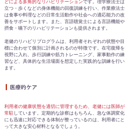
どによる多角的なリハビリテーション
です。理学療法士は
立つ・歩くなどの身体機能の回復訓練を行い、作業療法士
は食事や料理などの日常生活動作や社会への適応能力の改
善をサポートします。また、言語聴覚士による言語機能や
摂食・嚥下のリハビリテーションも提供されます。
老健のリハビリプログラムは、利用者それぞれの状態や目
標に合わせて個別に計画されるのが特徴です。在宅復帰を
視野に入れ、歩行訓練や筋力トレーニング、家事動作の練
習など、具体的な生活場面を想定した実践的な訓練を行い
ます。
医療的ケア
利用者の健康状態を適切に管理するため、老健には医師が
常駐
しています。定期的な診察はもちろん、急な体調変化
にも迅速に対応できる体制が整っているのは、利用者にと
って大きな安心材料となるでしょう。