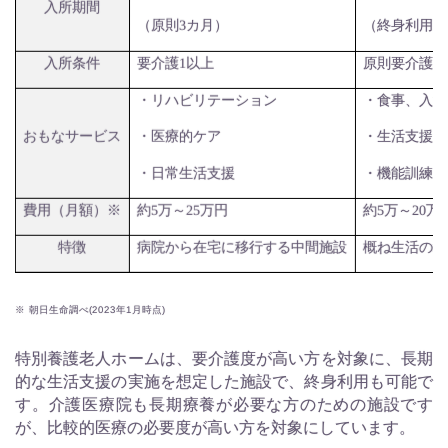
入所期間
（原則
3
カ月）
（終身利用可
入所条件
要介護
1
以上
原則要介護
3
・リハビリテーション
・食事、入浴
おもなサービス
・医療的ケア
・生活支援
・日常生活支援
・機能訓練
費用（月額）※
約
5
万～
25
万円
約
5
万～
20
万
病院から在宅に移行する中間施設
特徴
概ね生活の場
※
朝日生命調べ(2023年1月時点)
特別養護老人ホームは、要介護度が高い方を対象に、長期
的な生活支援の実施を想定した施設で、終身利用も可能で
す。介護医療院も長期療養が必要な方のための施設です
が、比較的医療の必要度が高い方を対象にしています。