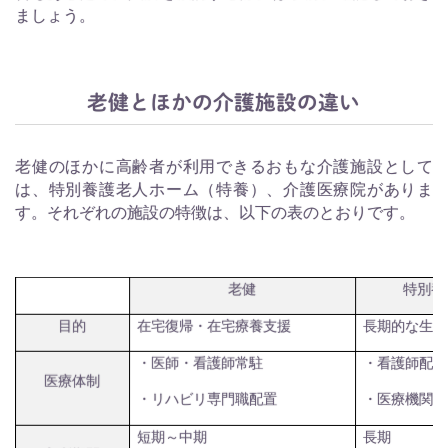
ましょう。
老健とほかの介護施設の違い
老健のほかに高齢者が利用できるおもな介護施設として
は、特別養護老人ホーム（特養）、介護医療院がありま
す。それぞれの施設の特徴は、以下の表のとおりです。
老健
特別養
在宅復帰・在宅療養支援
目的
長期的な生活
・医師・看護師常駐
・看護師配置
医療体制
・リハビリ専門職配置
・医療機関と
短期～中期
長期