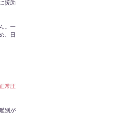
に援助
ん。一
め、日
正常圧
鑑別が