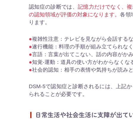
認知症の診断では、
記憶力だけでなく、複
の認知領域が評価の対象になります。
各領
ります。
複雑性注意：テレビを見ながら会話する
遂行機能：料理の手順が組み立てられな
言語：言葉が出てこない、話の内容がか
知覚-運動：道具の使い方がわからなくな
社会的認知：相手の表情や気持ちが読み
DSM-5で認知症と診断されるには、上記
られることが必要です。
日常生活や社会生活に支障が出て