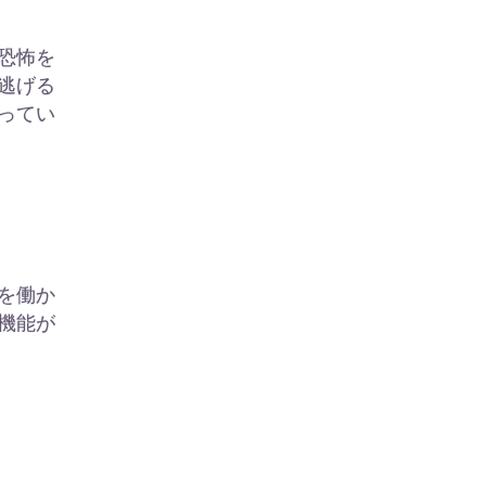
恐怖を
逃げる
ってい
を働か
機能が