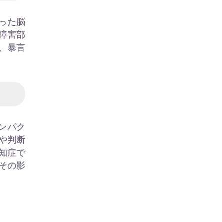
った脳
障害部
、暴言
ンパク
や判断
知症で
その影