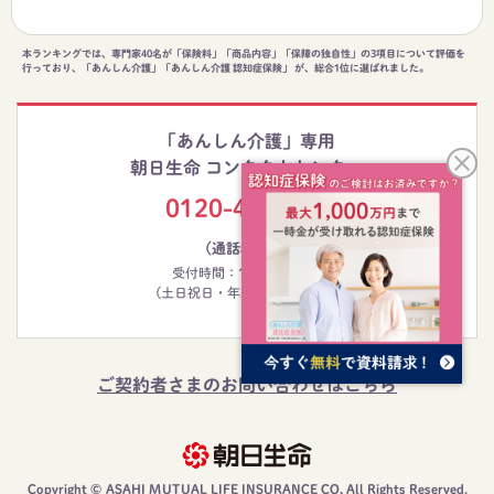
本ランキングでは、専門家40名が「保険料」「商品内容」「保障の独自性」の3項目について評価を
行っており、「あんしん介護」「あんしん介護 認知症保険」 が、総合1位に選ばれました。
「あんしん介護」専用
朝日生命 コンタクトセンター
0120-491-100
（通話料無料）
受付時間：10:00～20:00
(土日祝日・年末年始等を除く)
ご契約者さまのお問い合わせはこちら
Copyright © ASAHI MUTUAL LIFE INSURANCE CO, All Rights Reserved.