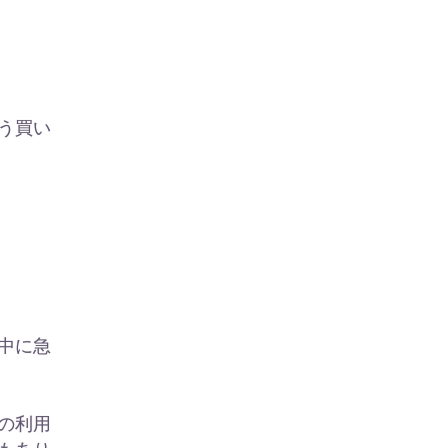
う買い
中に急
。
の利用