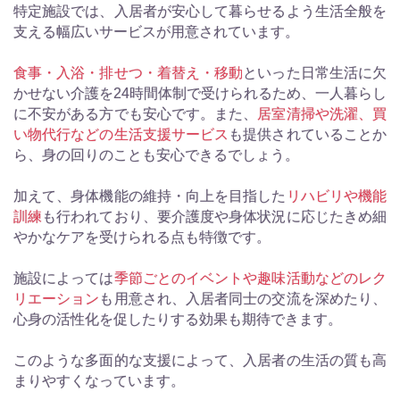
特定施設では、入居者が安心して暮らせるよう生活全般を
支える幅広いサービスが用意されています。
食事・入浴・排せつ・着替え・移動
といった日常生活に欠
かせない介護を24時間体制で受けられるため、一人暮らし
に不安がある方でも安心です。また、
居室清掃や洗濯、買
い物代行などの生活支援サービス
も提供されていることか
ら、身の回りのことも安心できるでしょう。
加えて、身体機能の維持・向上を目指した
リハビリや機能
訓練
も行われており、要介護度や身体状況に応じたきめ細
やかなケアを受けられる点も特徴です。
施設によっては
季節ごとのイベントや趣味活動などのレク
リエーション
も用意され、入居者同士の交流を深めたり、
心身の活性化を促したりする効果も期待できます。
このような多面的な支援によって、入居者の生活の質も高
まりやすくなっています。