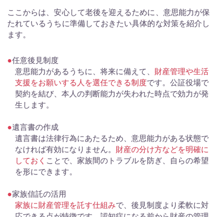
ここからは、安心して老後を迎えるために、意思能力が保
たれているうちに準備しておきたい具体的な対策を紹介し
ます。
任意後見制度
意思能力があるうちに、将来に備えて、
財産管理や生活
支援をお願いする人を選任できる制度
です。公証役場で
契約を結び、本人の判断能力が失われた時点で効力が発
生します。
遺言書の作成
遺言書は法律行為にあたるため、意思能力がある状態で
なければ有効になりません。
財産の分け方などを明確に
しておく
ことで、家族間のトラブルを防ぎ、自らの希望
を形にできます。
家族信託の活用
家族に財産管理を託す仕組み
で、後見制度より柔軟に対
応できる点が特徴です。認知症になる前から財産の管理