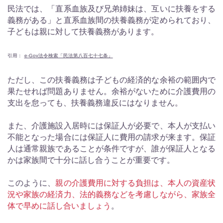
民法では、「直系血族及び兄弟姉妹は、互いに扶養をする
義務がある」と直系血族間の扶養義務が定められており、
子どもは親に対して扶養義務があります。
引用：
e-Gov法令検索「民法第八百七十七条」
ただし、この扶養義務は子どもの経済的な余裕の範囲内で
果たせれば問題ありません。余裕がないために介護費用の
支出を怠っても、扶養義務違反にはなりません。
また、介護施設入居時には保証人が必要で、本人が支払い
不能となった場合には保証人に費用の請求が来ます。保証
人は通常親族であることが条件ですが、誰が保証人となる
かは家族間で十分に話し合うことが重要です。
このように、
親の介護費用に対する負担は、本人の資産状
況や家族の経済力、法的義務などを考慮しながら、家族全
体で早めに話し合いましょう
。