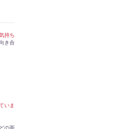
気持ち
向き合
ていま
どの面