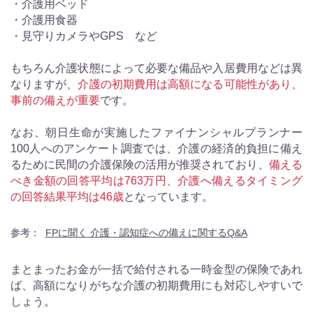
・介護用ベッド
・介護用食器
・見守りカメラやGPS など
もちろん介護状態によって必要な備品や入居費用などは異
なりますが、
介護の初期費用は高額になる可能性があり、
事前の備えが重要
です。
なお、朝日生命が実施したファイナンシャルプランナー
100人へのアンケート調査では、介護の経済的負担に備え
るために民間の介護保険の活用が推奨されており、
備える
べき金額の回答平均は763万円、介護へ備えるタイミング
の回答結果平均は46歳
となっています。
参考：
FPに聞く 介護・認知症への備えに関するQ&A
まとまったお金が一括で給付される一時金型の保険であれ
ば、高額になりがちな介護の初期費用にも対応しやすいで
しょう。