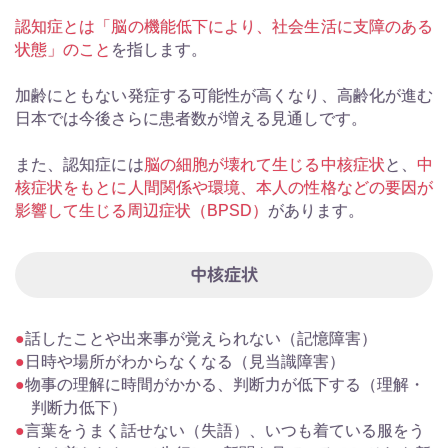
認知症とは「脳の機能低下により、社会生活に支障のある
状態」のこと
を指します。
加齢にともない発症する可能性が高くなり、高齢化が進む
日本では今後さらに患者数が増える見通しです。
また、認知症には
脳の細胞が壊れて生じる中核症状
と、
中
核症状をもとに人間関係や環境、本人の性格などの要因が
影響して生じる周辺症状（BPSD）
があります。
中核症状
話したことや出来事が覚えられない（記憶障害）
日時や場所がわからなくなる（見当識障害）
物事の理解に時間がかかる、判断力が低下する（理解・
判断力低下）
言葉をうまく話せない（失語）、いつも着ている服をう