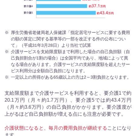
※
厚生労働省老健局老人保健課「指定居宅サービスに要する費用
の額の算定に関する基準等の一部を改正する件の公布につい
て」（平成31年3月28日）より当社で試算​
※
介護サービスを支給限度額まで利用した場合の自己負担額（自
己負担割合が1割の場合）は全国平均であり、地域によって異
なる場合があります。介護サービスの支給限度額を超えたサー
ビス利用分は全額自己負担になります。
※
一定以上の所得がある65歳以上の方は2～3割負担となります。
支給限度額まで介護サービスを利用すると、要介護1で約
20.1万円（月々約1.7万円）、要介護5では約43.4万円
（月々約3.6万円）の自己負担がかかります。要介護度が
上がるほど自己負担額が増える点にも注意が必要です。
介護状態になると、毎月の費用負担が継続する
ことになり
ます。