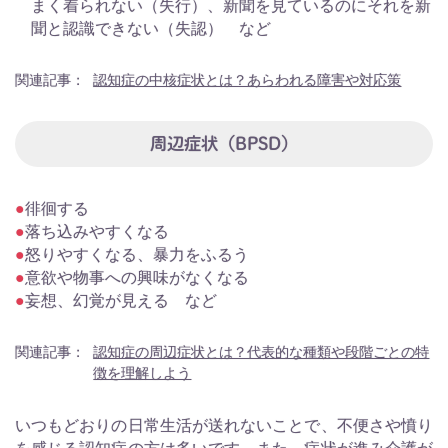
まく着られない（失行）、新聞を見ているのにそれを新
聞と認識できない（失認） など
関連記事：
認知症の中核症状とは？あらわれる障害や対応策
周辺症状（BPSD）
徘徊する
落ち込みやすくなる
怒りやすくなる、暴力をふるう
意欲や物事への興味がなくなる
妄想、幻覚が見える など
関連記事：
認知症の周辺症状とは？代表的な種類や段階ごとの特
徴を理解しよう
いつもどおりの日常生活が送れないことで、不便さや憤り