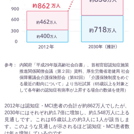
参考：
内閣府「平成29年版高齢社会白書」、首相官邸認知症施策
推進関係閣僚会議（第２回）資料、厚生労働省老健局 社会
保障審議会介護保険部会（第92回）「介護保険制度をめぐ
る最近の動向について」より当社試算（65歳以上を対象と
して各年齢の認知症有病率が上昇する場合の数値を使用）
2012年は認知症・MCI患者の合計が約862万人でしたが、
2030年にはそれぞれ約1.7倍に増加し、約1,548万人に上る
見通しです。これは65歳以上の約3人に1人が該当しま
す。このような見通しが示されるほど認知症・MCI患者数
は年々増加しているのです。